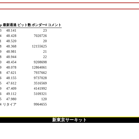
ap
最新通過
ピット数
ポンダー#
コメント
3
48.141
23
4
48.428
7020726
1
48.520
20
8
48.368
12155625
9
48.981
21
8
48.944
22
0
48.454
9208698
9
48.078
12864061
8
47.621
7937662
6
48.155
9737028
5
47.612
3516569
9
47.409
4141992
6
49.112
5109321
5
47.980
120
4
リタイア
9964655
新東京サーキット