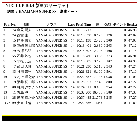
NTC CUP Rd.4 新東京サーキット
結果： 6.YAMAHA SUPER SS - 決勝ヒート
Pos.
No.
名前
クラス
Laps
Total Time
差
GAP
ポイント
BestL
1
74
島見 明人
YAMAHA SUPER-SS
14
10:15.712
0
46.96
2
24
西宮 圭一
YAMAHA SUPER-SS
14
10:15.838
0.126
0.126
0
47.02
3
15
勝股 康太
YAMAHA SUPER-SS
14
10:18.138
2.426
2.300
0
47.08
4
40
宮崎 優太郎
YAMAHA SUPER-SS
14
10:18.401
2.689
0.263
0
47.12
5
29
今澤 和弘
YAMAHA SUPER-SS
14
10:18.507
2.795
0.106
0
47.13
6
55
石井 鉄也
YAMAHA SUPER-SS
14
10:18.780
3.068
0.273
0
46.91
7
5
平松 元治
YAMAHA SUPER-SS
14
10:18.887
3.175
0.107
0
46.95
8
7
政田 大輔
YAMAHA SUPER-SS
14
10:21.230
5.518
2.343
0
47.24
9
83
神川 貴光
YAMAHA SUPER-SS
14
10:21.821
6.109
0.591
0
47.19
10
3
村上 洋之介
YAMAHA SUPER-SS
14
10:22.857
7.145
1.036
0
47.04
11
9
酒井 聡二郎
YAMAHA SUPER-SS
14
10:23.657
7.945
0.800
0
47.27
12
88
神川 夕季子
YAMAHA SUPER-SS
14
10:24.611
8.899
0.954
0
47.27
13
11
丸島 淳
YAMAHA SUPER-SS
14
10:32.200
16.488
7.589
0
47.33
14
28
若濱 真之介
YAMAHA SUPER-SS
14
10:37.485
21.773
5.285
0
47.27
DNF
99
安東 由倫
YAMAHA SUPER-SS
5
3:22.656
DNF
0
47.69